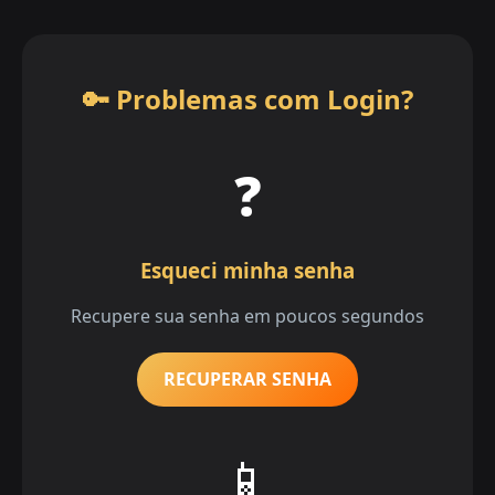
🔑 Problemas com Login?
❓
Esqueci minha senha
Recupere sua senha em poucos segundos
RECUPERAR SENHA
📱