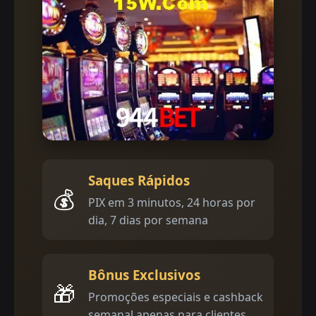
Saques Rápidos
💰
PIX em 3 minutos, 24 horas por
dia, 7 dias por semana
Bônus Exclusivos
🎁
Promoções especiais e cashback
semanal apenas para clientes