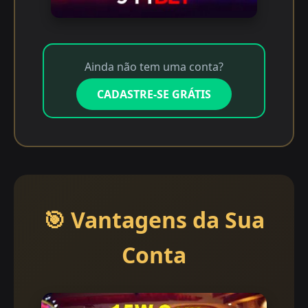
Ainda não tem uma conta?
CADASTRE-SE GRÁTIS
🎯 Vantagens da Sua
Conta