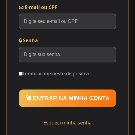
📧 E-mail ou CPF
🔒 Senha
Lembrar-me neste dispositivo
🚀 ENTRAR NA MINHA CONTA
Esqueci minha senha