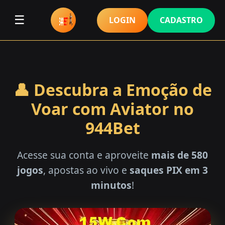
☰
LOGIN
CADASTRO
👤 Descubra a Emoção de
Voar com Aviator no
944Bet
Acesse sua conta e aproveite
mais de 580
jogos
, apostas ao vivo e
saques PIX em 3
minutos
!