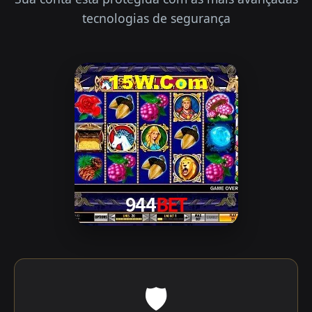
tecnologias de segurança
🛡️