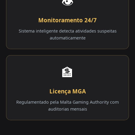
👁️
Monitoramento 24/7
Sistema inteligente detecta atividades suspeitas
automaticamente
🏦
Licença MGA
Regulamentado pela Malta Gaming Authority com
auditorias mensais