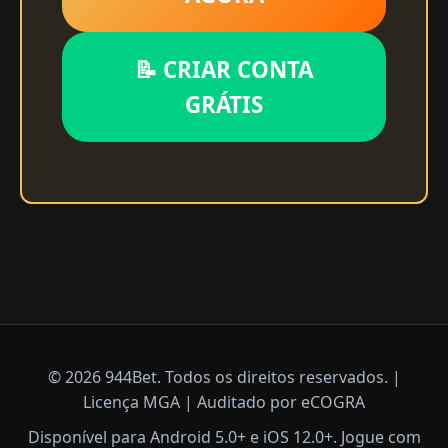
📝 CRIAR CONTA
GRÁTIS
© 2026 944Bet. Todos os direitos reservados. |
Licença MGA | Auditado por eCOGRA
Disponível para Android 5.0+ e iOS 12.0+. Jogue com