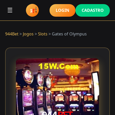
☰
LOGIN
CADASTRO
944Bet
>
Jogos
>
Slots
> Gates of Olympus