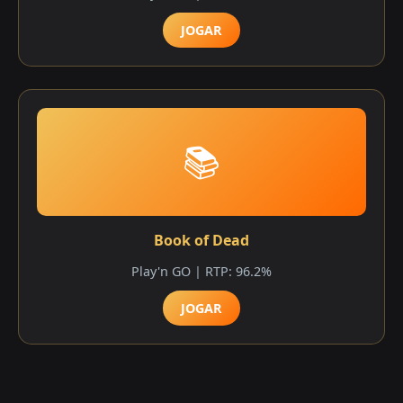
JOGAR
📚
Book of Dead
Play'n GO | RTP: 96.2%
JOGAR