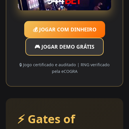
💰 JOGAR COM DINHEIRO
🎮 JOGAR DEMO GRÁTIS
🔒 Jogo certificado e auditado | RNG verificado
pela eCOGRA
⚡ Gates of