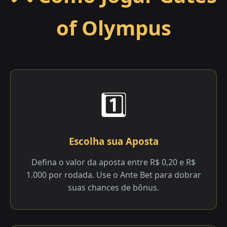
of Olympus
1️⃣
Escolha sua Aposta
Defina o valor da aposta entre R$ 0,20 e R$
1.000 por rodada. Use o Ante Bet para dobrar
suas chances de bônus.