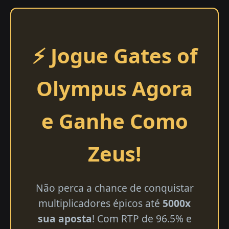
⚡ Jogue Gates of
Olympus Agora
e Ganhe Como
Zeus!
Não perca a chance de conquistar
multiplicadores épicos até
5000x
sua aposta
! Com RTP de 96.5% e