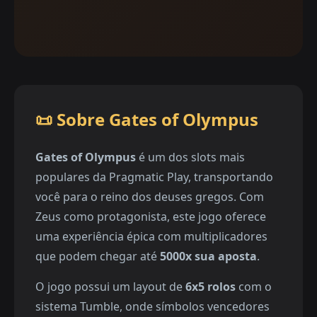
📜 Sobre Gates of Olympus
Gates of Olympus
é um dos slots mais
populares da Pragmatic Play, transportando
você para o reino dos deuses gregos. Com
Zeus como protagonista, este jogo oferece
uma experiência épica com multiplicadores
que podem chegar até
5000x sua aposta
.
O jogo possui um layout de
6x5 rolos
com o
sistema Tumble, onde símbolos vencedores