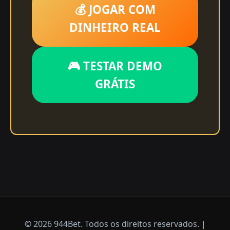
💰 JOGAR COM
DINHEIRO REAL
🎮 TESTAR DEMO
GRÁTIS
© 2026 944Bet. Todos os direitos reservados. |