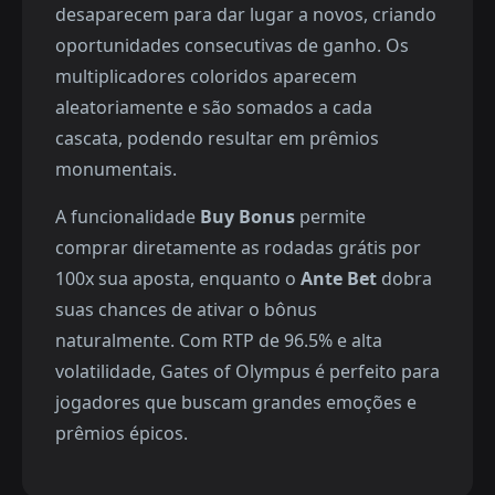
desaparecem para dar lugar a novos, criando
oportunidades consecutivas de ganho. Os
multiplicadores coloridos aparecem
aleatoriamente e são somados a cada
cascata, podendo resultar em prêmios
monumentais.
A funcionalidade
Buy Bonus
permite
comprar diretamente as rodadas grátis por
100x sua aposta, enquanto o
Ante Bet
dobra
suas chances de ativar o bônus
naturalmente. Com RTP de 96.5% e alta
volatilidade, Gates of Olympus é perfeito para
jogadores que buscam grandes emoções e
prêmios épicos.