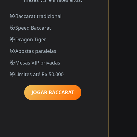
mesas VIP e limites altos.
Baccarat tradicional
Speed Baccarat
Dragon Tiger
Apostas paralelas
Mesas VIP privadas
Limites até R$ 50.000
JOGAR BACCARAT