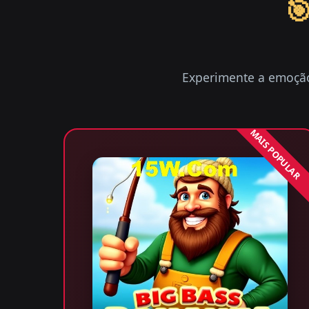

Experimente a emoção