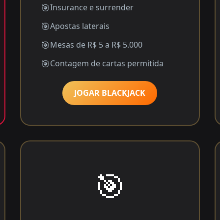
Insurance e surrender
Apostas laterais
Mesas de R$ 5 a R$ 5.000
Contagem de cartas permitida
JOGAR BLACKJACK
🎯