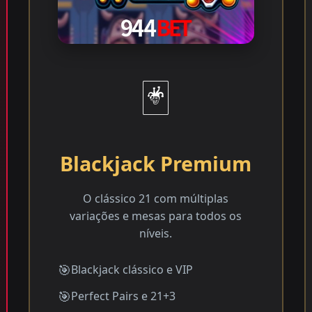
🃏
Blackjack Premium
O clássico 21 com múltiplas
variações e mesas para todos os
níveis.
Blackjack clássico e VIP
Perfect Pairs e 21+3