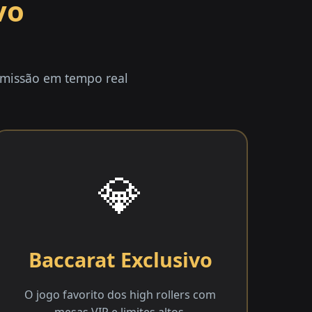
vo
smissão em tempo real
💎
Baccarat Exclusivo
O jogo favorito dos high rollers com