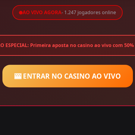
AO VIVO AGORA
- 1.247 jogadores online
 ESPECIAL:
Primeira aposta no casino ao vivo com 50%
🎰 ENTRAR NO CASINO AO VIVO