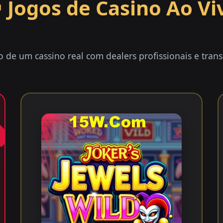
 Jogos de Casino Ao Vi
 de um cassino real com dealers profissionais e tran