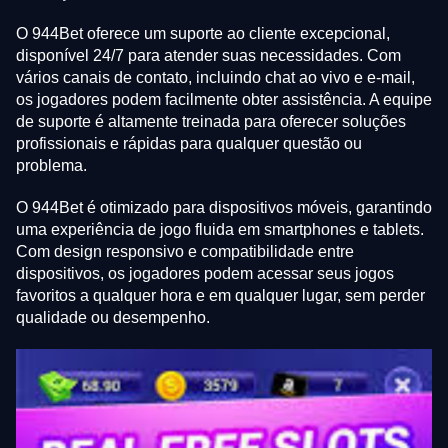
O 944Bet oferece um suporte ao cliente excepcional,
disponível 24/7 para atender suas necessidades. Com
vários canais de contato, incluindo chat ao vivo e e-mail,
os jogadores podem facilmente obter assistência. A equipe
de suporte é altamente treinada para oferecer soluções
profissionais e rápidas para qualquer questão ou
problema.
O 944Bet é otimizado para dispositivos móveis, garantindo
uma experiência de jogo fluida em smartphones e tablets.
Com design responsivo e compatibilidade entre
dispositivos, os jogadores podem acessar seus jogos
favoritos a qualquer hora e em qualquer lugar, sem perder
qualidade ou desempenho.