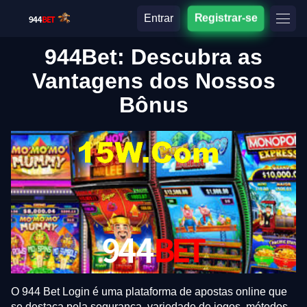
Entrar
Registrar-se
944Bet: Descubra as
Vantagens dos Nossos
Bônus
O 944 Bet Login é uma plataforma de apostas online que
se destaca pela segurança, variedade de jogos, métodos