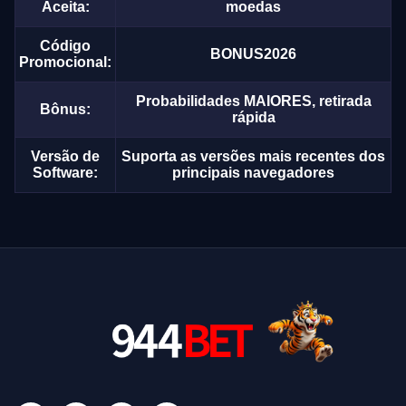
Aceita:
moedas
Código
BONUS2026
Promocional:
Probabilidades MAIORES, retirada
Bônus:
rápida
Versão de
Suporta as versões mais recentes dos
Software:
principais navegadores