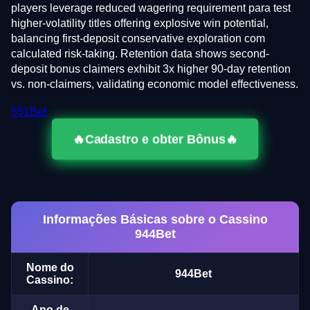
players leverage reduced wagering requirement para test
higher-volatility titles offering explosive win potential,
balancing first-deposit conservative exploration com
calculated risk-taking. Retention data shows second-
deposit bonus claimers exhibit 3x higher 90-day retention
vs. non-claimers, validating economic model effectiveness.
551Bet
🔥Cadastro e obter Bônus🔥
Informações Básicas sobre o Cassino
944Bet
Nome do
944Bet
Cassino:
Ano de