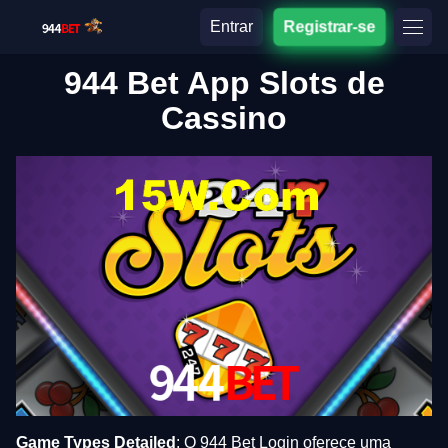
Entrar
Registrar-se
944 Bet App Slots de
Cassino
Game Types Detailed
: O 944 Bet Login oferece uma