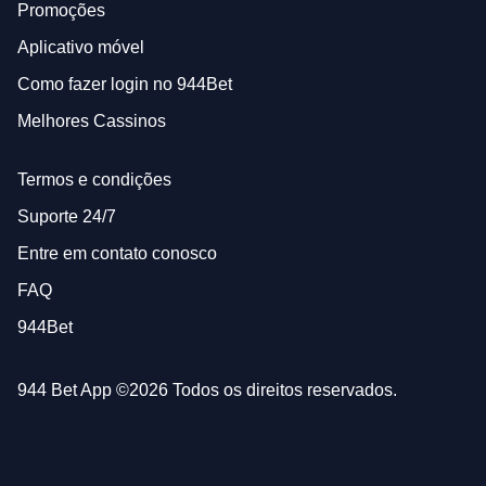
Promoções
Aplicativo móvel
Como fazer login no 944Bet
Melhores Cassinos
Termos e condições
Suporte 24/7
Entre em contato conosco
FAQ
944Bet
944 Bet App ©2026 Todos os direitos reservados.