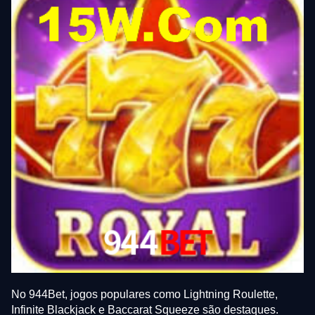
No 944Bet, jogos populares como Lightning Roulette,
Infinite Blackjack e Baccarat Squeeze são destaques.