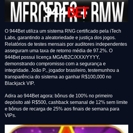
O 944Bet utiliza um sistema RNG certificado pela iTech
Labs, garantindo a aleatoriedade e justiça dos jogos.
Relatórios de testes mensais por auditores independentes
asseguram uma taxa de retorno média de 97.2%. O
944Bet possui licença MGA/B2C/XXX/YYYY,
demonstrando compromisso com a segurança e
integridade. João P., jogador brasileiro, testemunhou a
transparência do sistema ao ganhar R$100,000 no
Blackjack VIP.
Adira ao 944Bet agora: bônus de 100% no primeiro
depósito até R$500, cashback semanal de 12% sem limite
e bônus de recarga de 25% aos finais de semana para
VIPs.