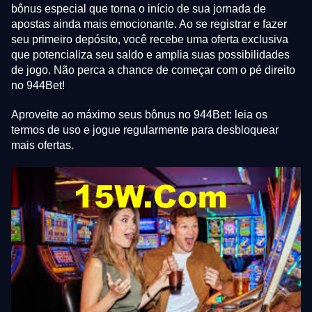
bônus especial que torna o início de sua jornada de
apostas ainda mais emocionante. Ao se registrar e fazer
seu primeiro depósito, você recebe uma oferta exclusiva
que potencializa seu saldo e amplia suas possibilidades
de jogo. Não perca a chance de começar com o pé direito
no 944Bet!
Aproveite ao máximo seus bônus no 944Bet: leia os
termos de uso e jogue regularmente para desbloquear
mais ofertas.