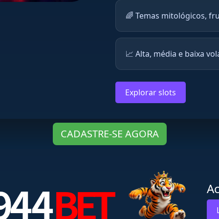
🌈 Temas mitológicos, fru
📈 Alta, média e baixa vol
Explorar slots
CADASTRE-SE AGORA
A