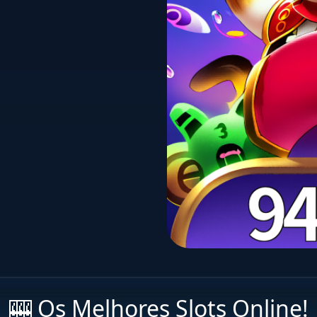
🎰 Os Melhores Slots Online!