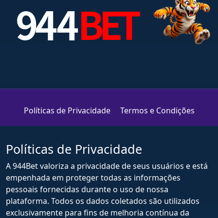
Políticas de Privacidade
Termos e Condições
Políticas de Privacidade
A 944Bet valoriza a privacidade de seus usuários e está
empenhada em proteger todas as informações
pessoais fornecidas durante o uso de nossa
plataforma. Todos os dados coletados são utilizados
exclusivamente para fins de melhoria contínua da