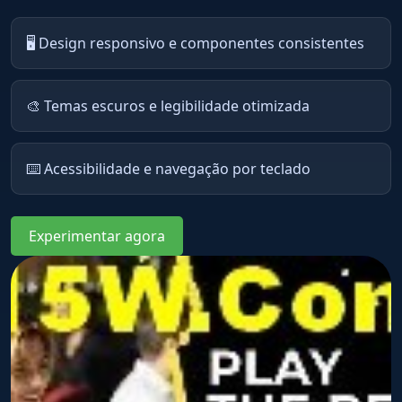
🖥️ Design responsivo e componentes consistentes
🎨 Temas escuros e legibilidade otimizada
⌨️ Acessibilidade e navegação por teclado
Experimentar agora