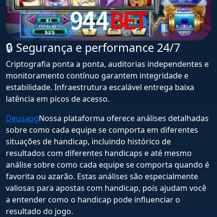
🔒 Segurança e performance 24/7
Criptografia ponta a ponta, auditorias independentes e
monitoramento contínuo garantem integridade e
estabilidade. Infraestrutura escalável entrega baixa
latência em picos de acesso.
Deusapg
Nossa plataforma oferece análises detalhadas
sobre como cada equipe se comporta em diferentes
situações de handicap, incluindo histórico de
resultados com diferentes handicaps e até mesmo
análise sobre como cada equipe se comporta quando é
favorita ou azarão. Estas análises são especialmente
valiosas para apostas com handicap, pois ajudam você
a entender como o handicap pode influenciar o
resultado do jogo.