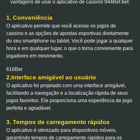
vantagens de usar o aplicativo de cassino 944Bet bet:
1. Conveniência
O aplicativo permite que você acesse os jogos de
cassino e as opções de apostas esportivas diretamente
do seu smartphone ou tablet. Você pode jogar a qualquer
hora e em qualquer lugar, o que o torna conveniente para
jogadores em movimento.
616Bet
2.Interface amigável ao usuário
O aplicativo foi projetado com uma interface amigável,
facilitando a navegação e a localização rápida de seus
jogos favoritos. Ele proporciona uma experiência de jogo
perfeita e agradável.
3. Tempos de carregamento rápidos
O aplicativo é otimizado para dispositivos móveis,
garantindo tempos de carregamento rápidos para os