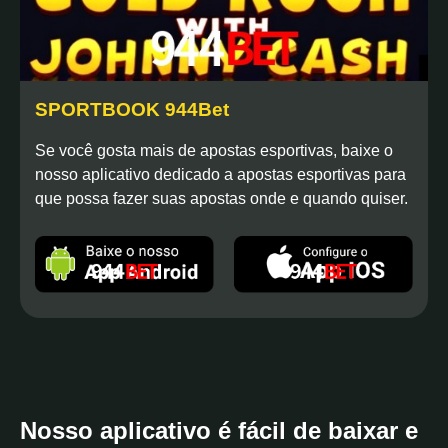
SPORTBOOK 944Bet
Se você gosta mais de apostas esportivas, baixe o
nosso aplicativo dedicado a apostas esportivas para
que possa fazer suas apostas onde e quando quiser.
Nosso aplicativo é fácil de baixar e