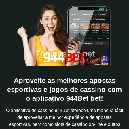
Aproveite as melhores apostas
esportivas e jogos de cassino com
o aplicativo 944Bet bet!
O aplicativo de cassino 944Bet oferece uma maneira fácil
de aproveitar a melhor experiência de apostas
esportivas, bem como slots de cassino on-line e outros