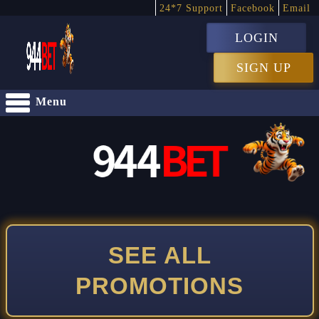
24*7 Support
Facebook
Email
LOGIN
SIGN UP
Menu
SEE ALL
PROMOTIONS