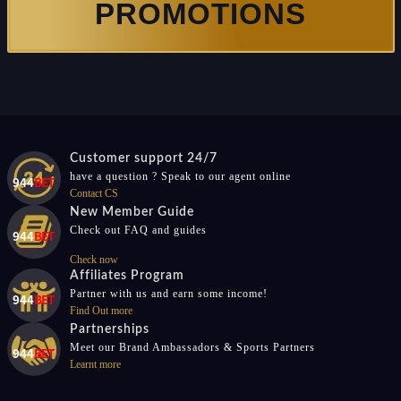
PROMOTIONS
Customer support 24/7
have a question ? Speak to our agent online
Contact CS
New Member Guide
Check out FAQ and guides
Check now
Affiliates Program
Partner with us and earn some income!
Find Out more
Partnerships
Meet our Brand Ambassadors & Sports Partners
Learnt more