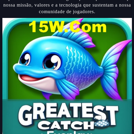
nossa missão, valores e a tecnologia que sustentam a nossa
comunidade de jogadores.