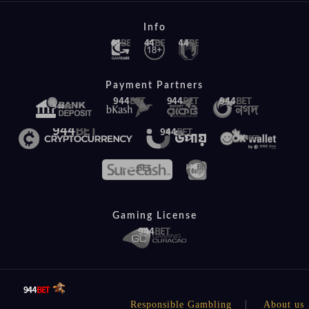
Info
Payment Partners
Gaming License
Responsible Gambling
About us