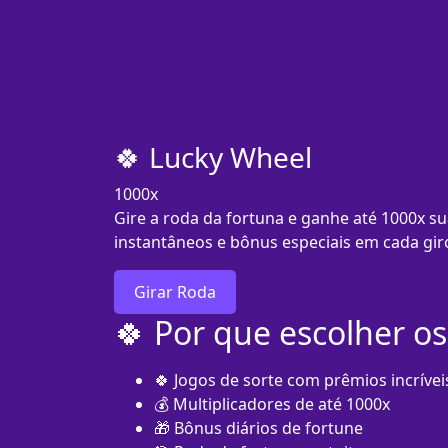
🍀 Lucky Wheel
1000x
Gire a roda da fortuna e ganhe até 1000x s
instantâneos e bônus especiais em cada gir
Girar Roda
🍀 Por que escolher o
🍀 Jogos de sorte com prêmios incrívei
💰 Multiplicadores de até 1000x
🎁 Bônus diários de fortune