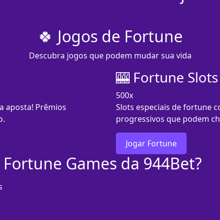
🍀 Jogos de Fortune
Descubra jogos que podem mudar sua vida
🎰 Fortune Slots
500x
ua aposta! Prêmios
Slots especiais de fortune 
o.
progressivos que podem ch
Jogar Fortune
s Fortune Games da 944Bet?
s