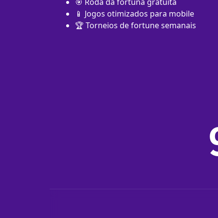
🎯 Roda da fortuna gratuita
📱 Jogos otimizados para mobile
🏆 Torneios de fortune semanais