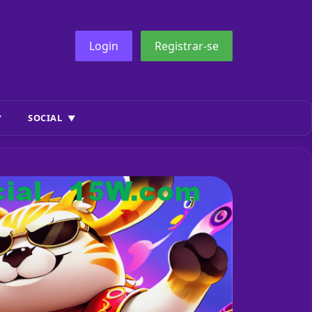
Login
Registrar-se
SOCIAL