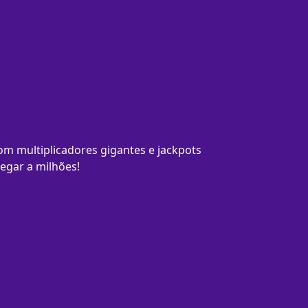
com multiplicadores gigantes e jackpots
egar a milhões!